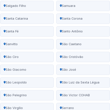
Salgado Filho
Samuara
Santa Catarina
Santa Corona
Santa Fé
Santo Antônio
Sanvitto
São Caetano
São Ciro
São Cristóvão
São Giacomo
São José
São Leopoldo
São Luiz da Sexta Légua
São Pelegrino
São Victor COHAB
São Virgílio
Serrano