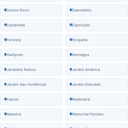
Desvio Rizzo
Diamantino
Esplanada
Exposição
Floresta
Forqueta
Galópolis
Interlagos
Jardelino Ramos
Jardim América
Jardim das Hortências
Jardim Eldorado
Kayser
Madureira
Maestra
Marechal Floriano