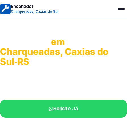
Encanador
Charqueadas, Caxias do Sul
Encanador
em
Charqueadas, Caxias do
Sul‑RS
Serviços hidráulicos em geral.
Profissionais perto de você.
Solicite Já