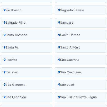
Rio Branco
Sagrada Família
Salgado Filho
Samuara
Santa Catarina
Santa Corona
Santa Fé
Santo Antônio
Sanvitto
São Caetano
São Ciro
São Cristóvão
São Giacomo
São José
São Leopoldo
São Luiz da Sexta Légua