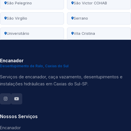
São Pelegrino
São Victor COHAB
São Virgílio
Serrano
Universitário
Vila Cristina
Encanador
Desentupimento de Ralo, Caxias do Sul
Serviços de encanador, caça vazamento, desentupimentos e
instalações hidráulicas em Caxias do Sul-SP.
Nossos Serviços
Encanador