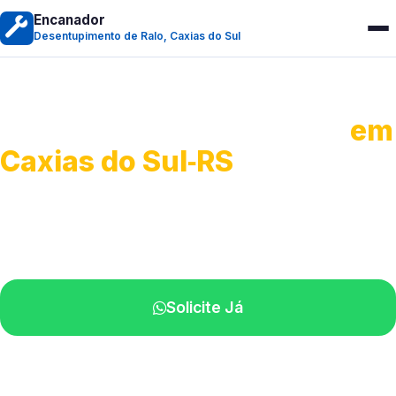
Encanador
Desentupimento de Ralo, Caxias do Sul
Desentupimento de Ralo
em
Caxias do Sul‑RS
Serviços de desobstrução de ralos.
Especialistas próximos de você.
Solicite Já