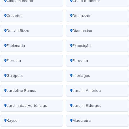
Cinqüentenário
Cristo Redentor
Cruzeiro
De Lazzer
Desvio Rizzo
Diamantino
Esplanada
Exposição
Floresta
Forqueta
Galópolis
Interlagos
Jardelino Ramos
Jardim América
Jardim das Hortências
Jardim Eldorado
Kayser
Madureira