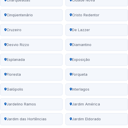
Charqueadas
Cidade Nova
Cinqüentenário
Cristo Redentor
Cruzeiro
De Lazzer
Desvio Rizzo
Diamantino
Esplanada
Exposição
Floresta
Forqueta
Galópolis
Interlagos
Jardelino Ramos
Jardim América
Jardim das Hortências
Jardim Eldorado