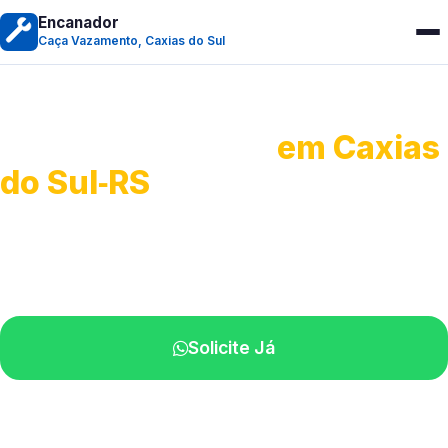
Encanador
Caça Vazamento, Caxias do Sul
Caça Vazamento
em Caxias
do Sul‑RS
Detecção profissional de vazamentos.
Técnicos especializados perto de você.
Solicite Já