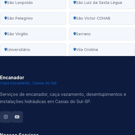
São Leopoldo
São Luiz da Sexta Légua
São Pelegrino
São Victor COHAB
São Virgílio
Serrano
Universitário
Vila Cristina
Encanador
Caça Vazamento, Caxias do Sul
Serviços de encanador, caça vazamento, desentupimentos e
instalações hidráulicas em Caxias do Sul-SP.