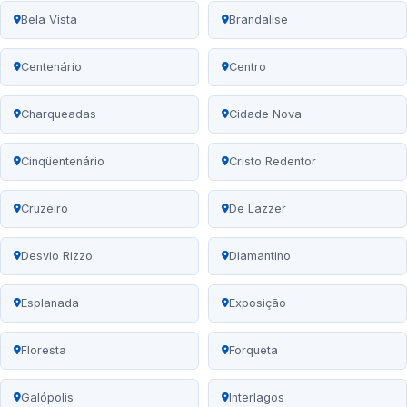
Bela Vista
Brandalise
Centenário
Centro
Charqueadas
Cidade Nova
Cinqüentenário
Cristo Redentor
Cruzeiro
De Lazzer
Desvio Rizzo
Diamantino
Esplanada
Exposição
Floresta
Forqueta
Galópolis
Interlagos