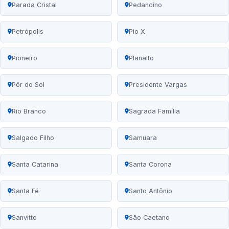
Parada Cristal
Pedancino
Petrópolis
Pio X
Pioneiro
Planalto
Pôr do Sol
Presidente Vargas
Rio Branco
Sagrada Família
Salgado Filho
Samuara
Santa Catarina
Santa Corona
Santa Fé
Santo Antônio
Sanvitto
São Caetano