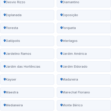
Desvio Rizzo
Diamantino
Esplanada
Exposição
Floresta
Forqueta
Galópolis
Interlagos
Jardelino Ramos
Jardim América
Jardim das Hortências
Jardim Eldorado
Kayser
Madureira
Maestra
Marechal Floriano
Medianeira
Monte Bérico