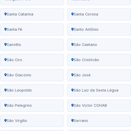
Santa Catarina
Santa Corona
Santa Fé
Santo Antônio
Sanvitto
São Caetano
São Ciro
São Cristóvão
São Giacomo
São José
São Leopoldo
São Luiz da Sexta Légua
São Pelegrino
São Victor COHAB
São Virgílio
Serrano