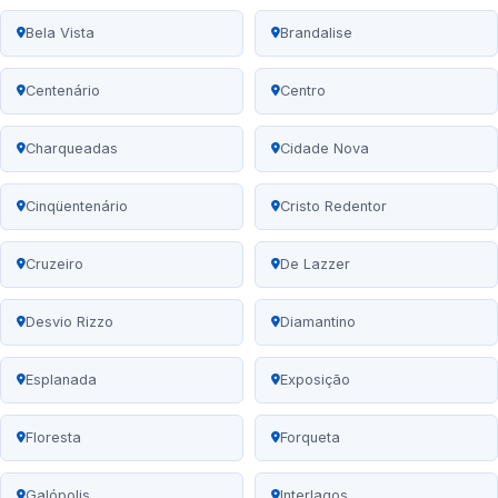
Bela Vista
Brandalise
Centenário
Centro
Charqueadas
Cidade Nova
Cinqüentenário
Cristo Redentor
Cruzeiro
De Lazzer
Desvio Rizzo
Diamantino
Esplanada
Exposição
Floresta
Forqueta
Galópolis
Interlagos