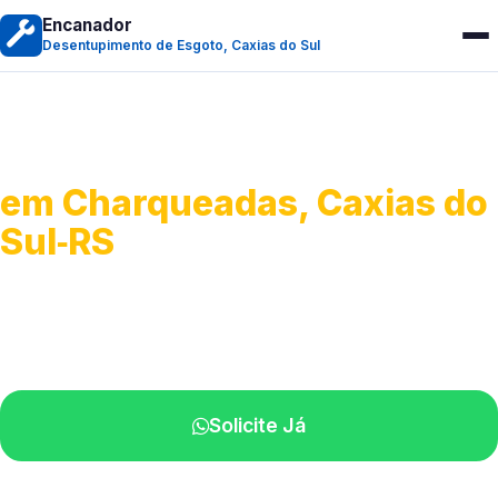
Encanador
Desentupimento de Esgoto, Caxias do Sul
Desentupimento de Esgoto
em Charqueadas, Caxias do
Sul‑RS
Desobstrução de redes de esgoto.
Equipe especializada perto de você.
Solicite Já