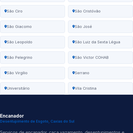
São Ciro
São Cristóvão
São Giacomo
São José
São Leopoldo
São Luiz da Sexta Légua
São Pelegrino
São Victor COHAB
São Virgílio
Serrano
Universitário
Vila Cristina
Encanador
Desentupimento de Esgoto, Caxias do Sul
Serviços de encanador, caça vazamento, desentupimentos e