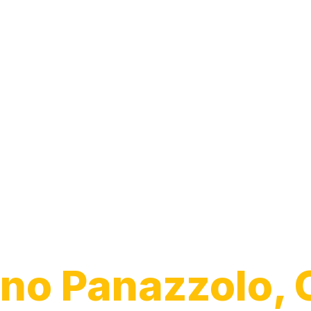
Desentupiment
Esgoto
no Panazzolo, 