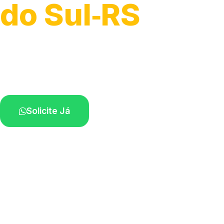
do Sul‑RS
Desobstrução de redes de esgoto.
Equipe especializada perto de você.
Solicite Já