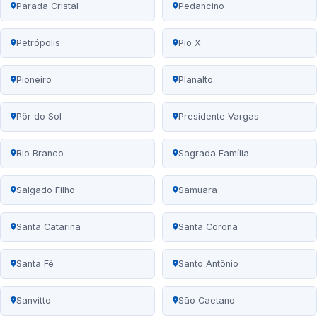
Parada Cristal
Pedancino
Petrópolis
Pio X
Pioneiro
Planalto
Pôr do Sol
Presidente Vargas
Rio Branco
Sagrada Família
Salgado Filho
Samuara
Santa Catarina
Santa Corona
Santa Fé
Santo Antônio
Sanvitto
São Caetano