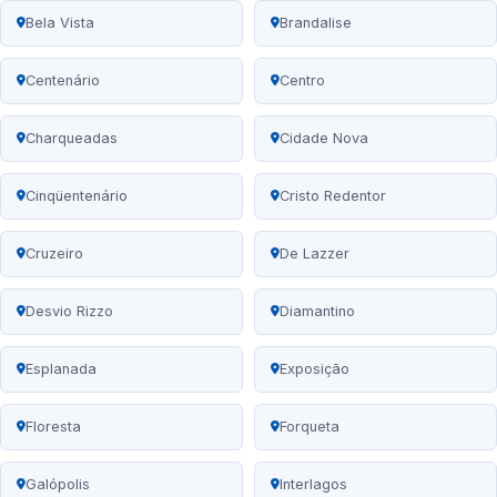
Bela Vista
Brandalise
Centenário
Centro
Charqueadas
Cidade Nova
Cinqüentenário
Cristo Redentor
Cruzeiro
De Lazzer
Desvio Rizzo
Diamantino
Esplanada
Exposição
Floresta
Forqueta
Galópolis
Interlagos