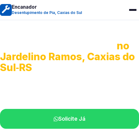
Encanador
Desentupimento de Pia, Caxias do Sul
Desentupimento de Pia
no
Jardelino Ramos, Caxias do
Sul‑RS
Soluções completas para desobstrução.
Técnicos disponíveis na sua região.
Solicite Já