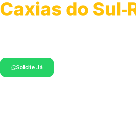
Caxias do Sul‑
Soluções completas para desobstrução.
Técnicos disponíveis na sua região.
Solicite Já