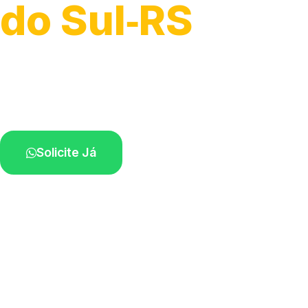
do Sul‑RS
Soluções completas para desobstrução.
Técnicos disponíveis na sua região.
Solicite Já