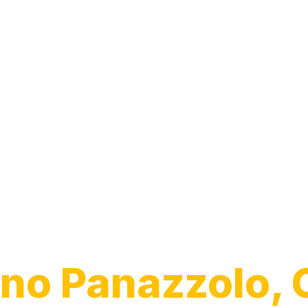
Desentupiment
Pia
no Panazzolo, 