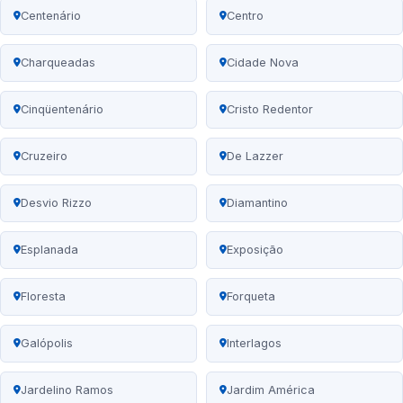
Centenário
Centro
Charqueadas
Cidade Nova
Cinqüentenário
Cristo Redentor
Cruzeiro
De Lazzer
Desvio Rizzo
Diamantino
Esplanada
Exposição
Floresta
Forqueta
Galópolis
Interlagos
Jardelino Ramos
Jardim América