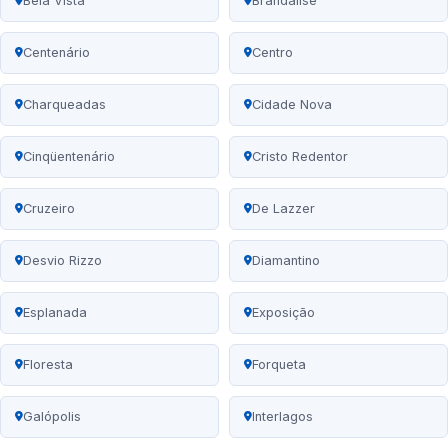
Bela Vista
Brandalise
Centenário
Centro
Charqueadas
Cidade Nova
Cinqüentenário
Cristo Redentor
Cruzeiro
De Lazzer
Desvio Rizzo
Diamantino
Esplanada
Exposição
Floresta
Forqueta
Galópolis
Interlagos