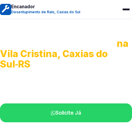
Encanador
Desentupimento de Ralo, Caxias do Sul
Desentupimento de Ralo
na
Vila Cristina, Caxias do
Sul‑RS
Serviços de desobstrução de ralos.
Especialistas próximos de você.
Solicite Já