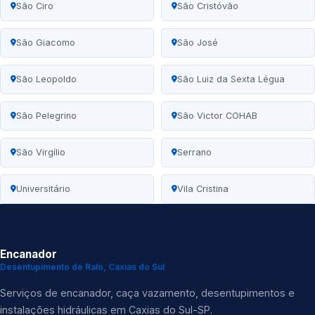
São Ciro
São Cristóvão
São Giacomo
São José
São Leopoldo
São Luiz da Sexta Légua
São Pelegrino
São Victor COHAB
São Virgílio
Serrano
Universitário
Vila Cristina
Encanador
Desentupimento de Ralo, Caxias do Sul
Serviços de encanador, caça vazamento, desentupimentos e
instalações hidráulicas em Caxias do Sul-SP.