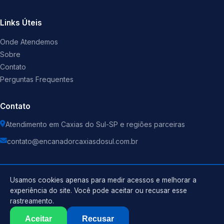
Links Úteis
Onde Atendemos
Sobre
Contato
Perguntas Frequentes
Contato
Atendimento em Caxias do Sul-SP e regiões parceiras
contato@encanadorcaxiasdosul.com.br
Usamos cookies apenas para medir acessos e melhorar a
experiência do site. Você pode aceitar ou recusar esse
©
2026
Encanador
. Todos os direitos reservados.
rastreamento.
Política de Privacidade
Termos de Uso
Aceitar
Recusar