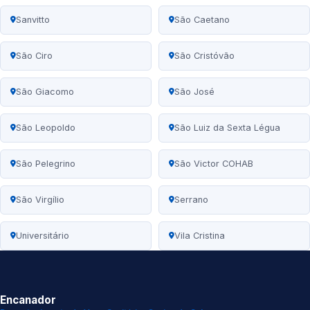
Sanvitto
São Caetano
São Ciro
São Cristóvão
São Giacomo
São José
São Leopoldo
São Luiz da Sexta Légua
São Pelegrino
São Victor COHAB
São Virgílio
Serrano
Universitário
Vila Cristina
Encanador