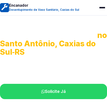
Encanador
Desentupimento de Vaso Sanitário, Caxias do Sul
Desentupimento de Vaso
no
Santo Antônio, Caxias do
Sul‑RS
Soluções rápidas para entupimentos.
Atendimento ágil próximo de você.
Solicite Já