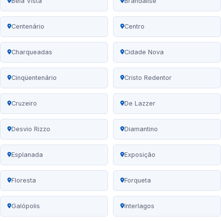
Bela Vista
Brandalise
Centenário
Centro
Charqueadas
Cidade Nova
Cinqüentenário
Cristo Redentor
Cruzeiro
De Lazzer
Desvio Rizzo
Diamantino
Esplanada
Exposição
Floresta
Forqueta
Galópolis
Interlagos