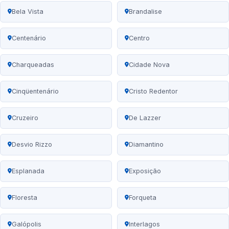
Bela Vista
Brandalise
Centenário
Centro
Charqueadas
Cidade Nova
Cinqüentenário
Cristo Redentor
Cruzeiro
De Lazzer
Desvio Rizzo
Diamantino
Esplanada
Exposição
Floresta
Forqueta
Galópolis
Interlagos