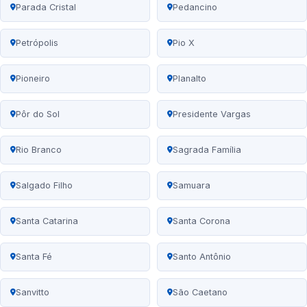
Parada Cristal
Pedancino
Petrópolis
Pio X
Pioneiro
Planalto
Pôr do Sol
Presidente Vargas
Rio Branco
Sagrada Família
Salgado Filho
Samuara
Santa Catarina
Santa Corona
Santa Fé
Santo Antônio
Sanvitto
São Caetano