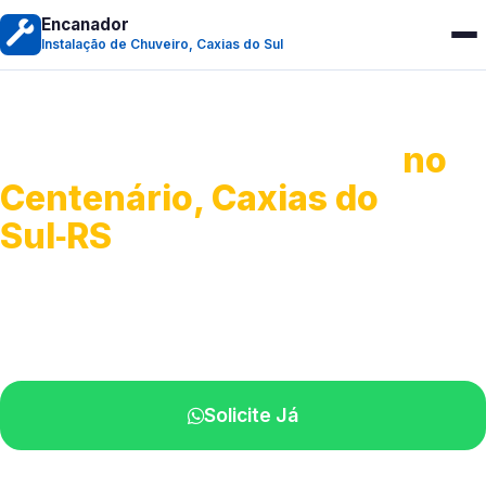
Encanador
Instalação de Chuveiro, Caxias do Sul
Instalação de Chuveiro
no
Centenário, Caxias do
Sul‑RS
Serviços de montagem e substituição.
Técnicos disponíveis na sua região.
Solicite Já