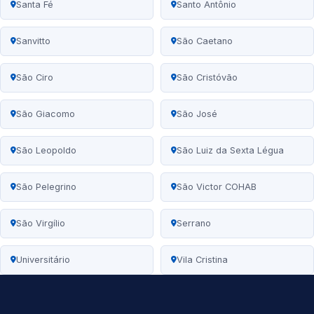
Santa Fé
Santo Antônio
Sanvitto
São Caetano
São Ciro
São Cristóvão
São Giacomo
São José
São Leopoldo
São Luiz da Sexta Légua
São Pelegrino
São Victor COHAB
São Virgílio
Serrano
Universitário
Vila Cristina