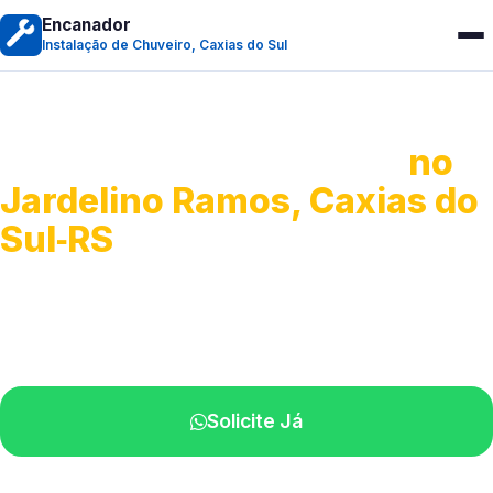
Encanador
Instalação de Chuveiro, Caxias do Sul
Instalação de Chuveiro
no
Jardelino Ramos, Caxias do
Sul‑RS
Serviços de montagem e substituição.
Técnicos disponíveis na sua região.
Solicite Já