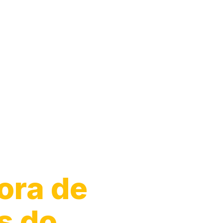
ora de
s do