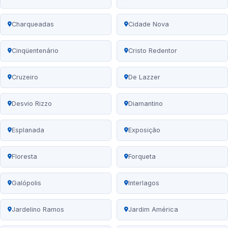
Charqueadas
Cidade Nova
Cinqüentenário
Cristo Redentor
Cruzeiro
De Lazzer
Desvio Rizzo
Diamantino
Esplanada
Exposição
Floresta
Forqueta
Galópolis
Interlagos
Jardelino Ramos
Jardim América