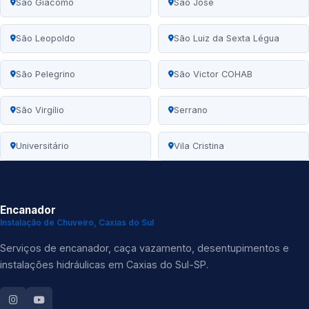
São Giacomo
São José
São Leopoldo
São Luiz da Sexta Légua
São Pelegrino
São Victor COHAB
São Virgílio
Serrano
Universitário
Vila Cristina
Encanador
Instalação de Chuveiro, Caxias do Sul
Serviços de encanador, caça vazamento, desentupimentos e
instalações hidráulicas em Caxias do Sul-SP.