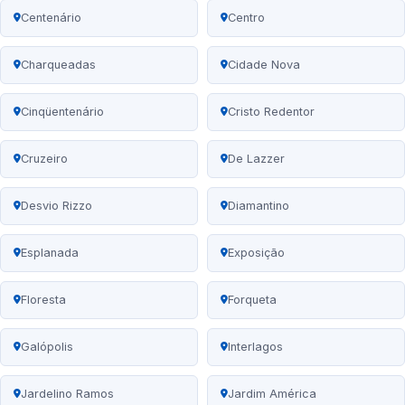
Centenário
Centro
Charqueadas
Cidade Nova
Cinqüentenário
Cristo Redentor
Cruzeiro
De Lazzer
Desvio Rizzo
Diamantino
Esplanada
Exposição
Floresta
Forqueta
Galópolis
Interlagos
Jardelino Ramos
Jardim América