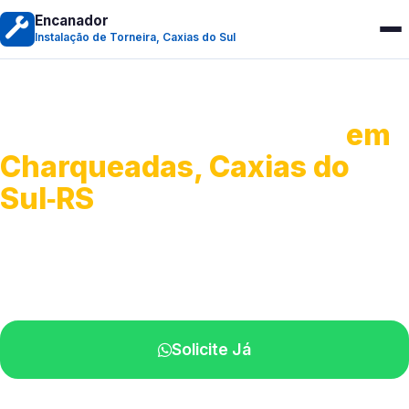
Encanador
Instalação de Torneira, Caxias do Sul
Instalação de Torneiras
em
Charqueadas, Caxias do
Sul‑RS
Serviços de instalação e ajustes.
Profissionais próximos de você.
Solicite Já