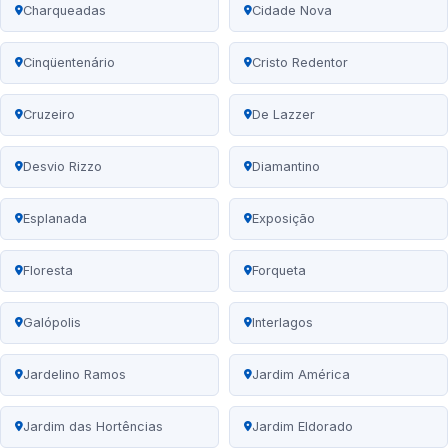
Charqueadas
Cidade Nova
Cinqüentenário
Cristo Redentor
Cruzeiro
De Lazzer
Desvio Rizzo
Diamantino
Esplanada
Exposição
Floresta
Forqueta
Galópolis
Interlagos
Jardelino Ramos
Jardim América
Jardim das Hortências
Jardim Eldorado