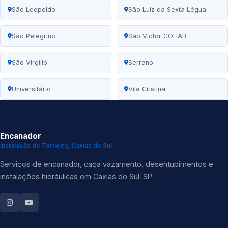
São Leopoldo
São Luiz da Sexta Légua
São Pelegrino
São Victor COHAB
São Virgílio
Serrano
Universitário
Vila Cristina
Encanador
Instalação de Torneira, Caxias do Sul
Serviços de encanador, caça vazamento, desentupimentos e
instalações hidráulicas em Caxias do Sul-SP.