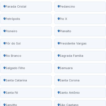
Parada Cristal
Pedancino
Petrópolis
Pio X
Pioneiro
Planalto
Pôr do Sol
Presidente Vargas
Rio Branco
Sagrada Família
Salgado Filho
Samuara
Santa Catarina
Santa Corona
Santa Fé
Santo Antônio
Sanvitto
São Caetano