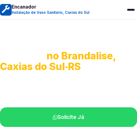
Encanador
Instalação de Vaso Sanitário, Caxias do Sul
Instalação de Vaso
Sanitário
no Brandalise,
Caxias do Sul‑RS
Serviços completos para montagem.
Especialistas disponíveis perto de você.
Solicite Já