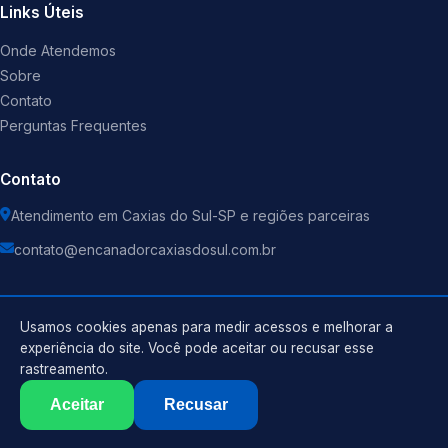
Links Úteis
Onde Atendemos
Sobre
Contato
Perguntas Frequentes
Contato
Atendimento em Caxias do Sul-SP e regiões parceiras
contato@encanadorcaxiasdosul.com.br
Usamos cookies apenas para medir acessos e melhorar a
experiência do site. Você pode aceitar ou recusar esse
©
2026
Encanador
. Todos os direitos reservados.
rastreamento.
Política de Privacidade
Termos de Uso
Aceitar
Recusar
Sitemap