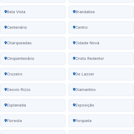
Bela Vista
Brandalise
Centenário
Centro
Charqueadas
Cidade Nova
Cinqüentenário
Cristo Redentor
Cruzeiro
De Lazzer
Desvio Rizzo
Diamantino
Esplanada
Exposição
Floresta
Forqueta