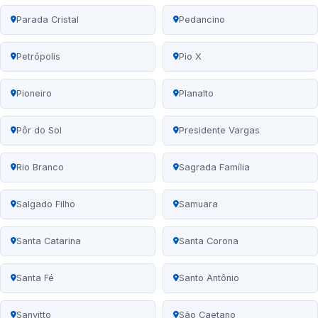
Parada Cristal
Pedancino
Petrópolis
Pio X
Pioneiro
Planalto
Pôr do Sol
Presidente Vargas
Rio Branco
Sagrada Família
Salgado Filho
Samuara
Santa Catarina
Santa Corona
Santa Fé
Santo Antônio
Sanvitto
São Caetano