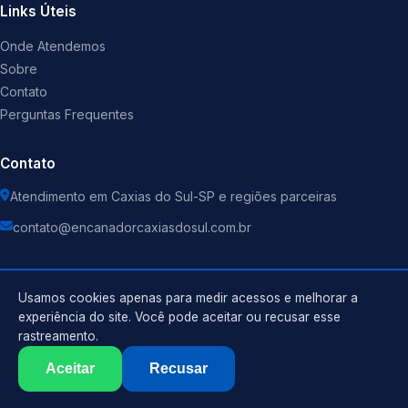
Links Úteis
Onde Atendemos
Sobre
Contato
Perguntas Frequentes
Contato
Atendimento em Caxias do Sul-SP e regiões parceiras
contato@encanadorcaxiasdosul.com.br
Usamos cookies apenas para medir acessos e melhorar a
experiência do site. Você pode aceitar ou recusar esse
©
2026
Encanador
. Todos os direitos reservados.
rastreamento.
Política de Privacidade
Termos de Uso
Aceitar
Recusar
Sitemap