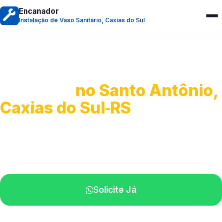
Encanador
Instalação de Vaso Sanitário, Caxias do Sul
Instalação de Vaso
Sanitário
no Santo Antônio,
Caxias do Sul‑RS
Serviços completos para montagem.
Especialistas disponíveis perto de você.
Solicite Já