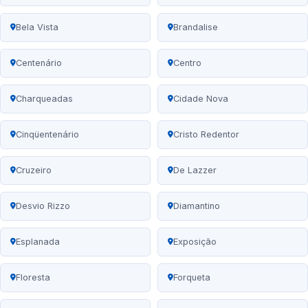
Bela Vista
Brandalise
Centenário
Centro
Charqueadas
Cidade Nova
Cinqüentenário
Cristo Redentor
Cruzeiro
De Lazzer
Desvio Rizzo
Diamantino
Esplanada
Exposição
Floresta
Forqueta