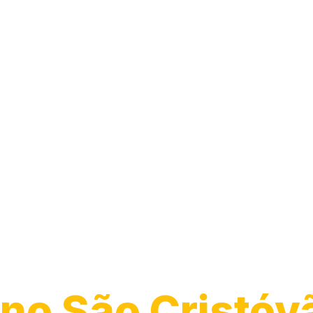
Manutenção e
Reparo de Box 
Vidro
no São Cristóv