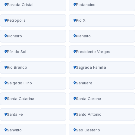
Parada Cristal
Pedancino
Petrópolis
Pio X
Pioneiro
Planalto
Pôr do Sol
Presidente Vargas
Rio Branco
Sagrada Família
Salgado Filho
Samuara
Santa Catarina
Santa Corona
Santa Fé
Santo Antônio
Sanvitto
São Caetano