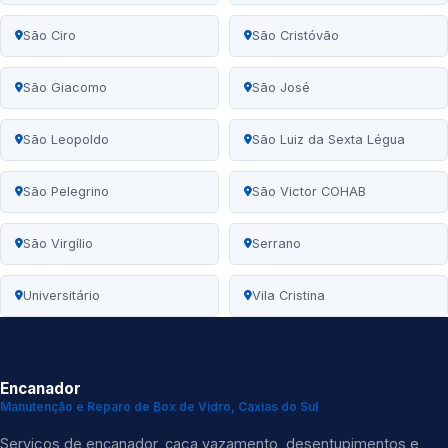
São Ciro
São Cristóvão
São Giacomo
São José
São Leopoldo
São Luiz da Sexta Légua
São Pelegrino
São Victor COHAB
São Virgílio
Serrano
Universitário
Vila Cristina
Encanador
Manutenção e Reparo de Box de Vidro, Caxias do Sul
Serviços de encanador, caça vazamento, desentupimentos e