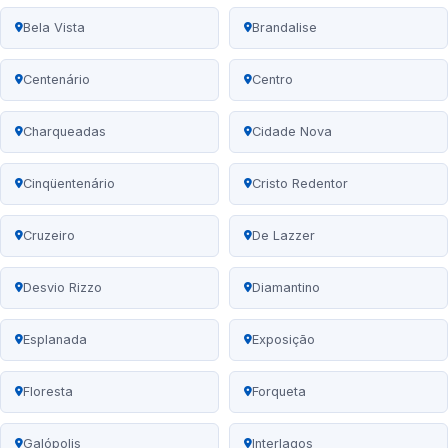
Bela Vista
Brandalise
Centenário
Centro
Charqueadas
Cidade Nova
Cinqüentenário
Cristo Redentor
Cruzeiro
De Lazzer
Desvio Rizzo
Diamantino
Esplanada
Exposição
Floresta
Forqueta
Galópolis
Interlagos