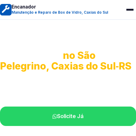
Encanador
Manutenção e Reparo de Box de Vidro, Caxias do Sul
Manutenção e Reparo de
Box de Vidro
no São
Pelegrino, Caxias do Sul‑RS
Serviços especializados em box.
Técnicos próximos a você.
Solicite Já