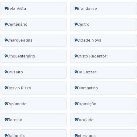
Bela Vista
Brandalise
Centenário
Centro
Charqueadas
Cidade Nova
Cinqüentenário
Cristo Redentor
Cruzeiro
De Lazzer
Desvio Rizzo
Diamantino
Esplanada
Exposição
Floresta
Forqueta
Galópolis
Interlagos