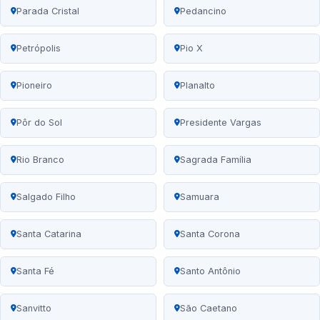
Parada Cristal
Pedancino
Petrópolis
Pio X
Pioneiro
Planalto
Pôr do Sol
Presidente Vargas
Rio Branco
Sagrada Família
Salgado Filho
Samuara
Santa Catarina
Santa Corona
Santa Fé
Santo Antônio
Sanvitto
São Caetano