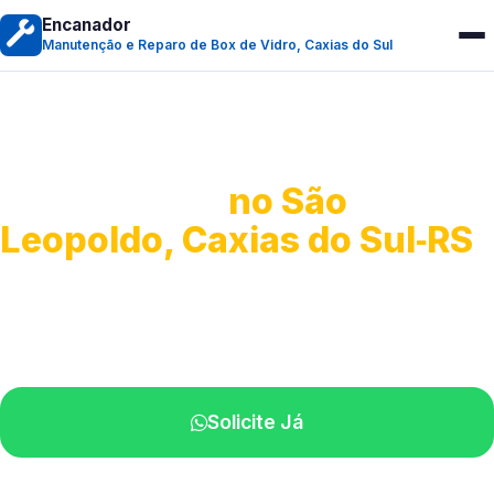
Encanador
Manutenção e Reparo de Box de Vidro, Caxias do Sul
Manutenção e Reparo de
Box de Vidro
no São
Leopoldo, Caxias do Sul‑RS
Serviços especializados em box.
Técnicos próximos a você.
Solicite Já