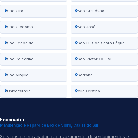
São Ciro
São Cristóvão
São Giacomo
São José
São Leopoldo
São Luiz da Sexta Légua
São Pelegrino
São Victor COHAB
São Virgílio
Serrano
Universitário
Vila Cristina
Encanador
Manutenção e Reparo de Box de Vidro, Caxias do Sul
Serviços de encanador, caça vazamento, desentupimentos e