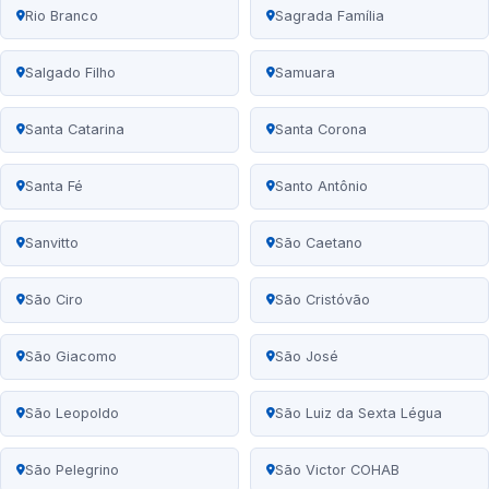
Rio Branco
Sagrada Família
Salgado Filho
Samuara
Santa Catarina
Santa Corona
Santa Fé
Santo Antônio
Sanvitto
São Caetano
São Ciro
São Cristóvão
São Giacomo
São José
São Leopoldo
São Luiz da Sexta Légua
São Pelegrino
São Victor COHAB