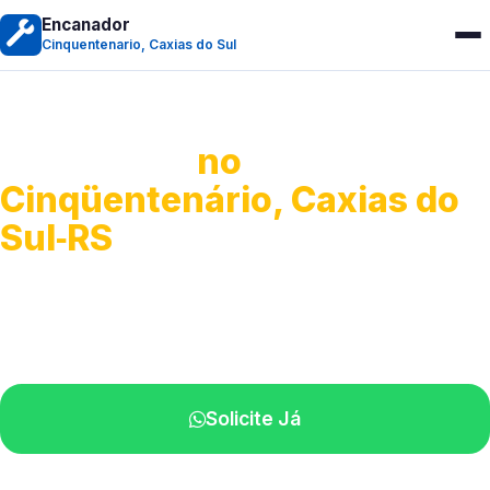
Encanador
Cinquentenario, Caxias do Sul
Encanador
no
Cinqüentenário, Caxias do
Sul‑RS
Serviços hidráulicos em geral.
Profissionais perto de você.
Solicite Já