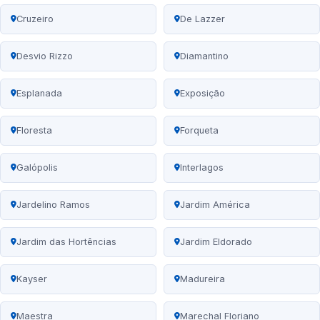
Cruzeiro
De Lazzer
Desvio Rizzo
Diamantino
Esplanada
Exposição
Floresta
Forqueta
Galópolis
Interlagos
Jardelino Ramos
Jardim América
Jardim das Hortências
Jardim Eldorado
Kayser
Madureira
Maestra
Marechal Floriano