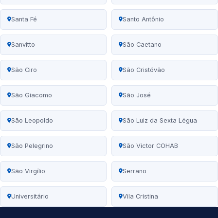
Santa Fé
Santo Antônio
Sanvitto
São Caetano
São Ciro
São Cristóvão
São Giacomo
São José
São Leopoldo
São Luiz da Sexta Légua
São Pelegrino
São Victor COHAB
São Virgílio
Serrano
Universitário
Vila Cristina