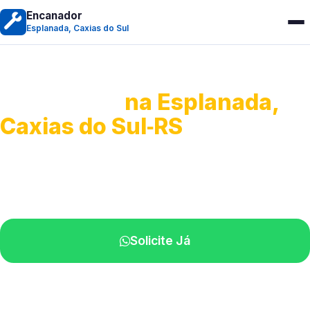
Encanador
Esplanada, Caxias do Sul
Encanador
na Esplanada,
Caxias do Sul‑RS
Serviços hidráulicos em geral.
Profissionais perto de você.
Solicite Já