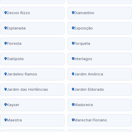
Desvio Rizzo
Diamantino
Esplanada
Exposição
Floresta
Forqueta
Galópolis
Interlagos
Jardelino Ramos
Jardim América
Jardim das Hortências
Jardim Eldorado
Kayser
Madureira
Maestra
Marechal Floriano