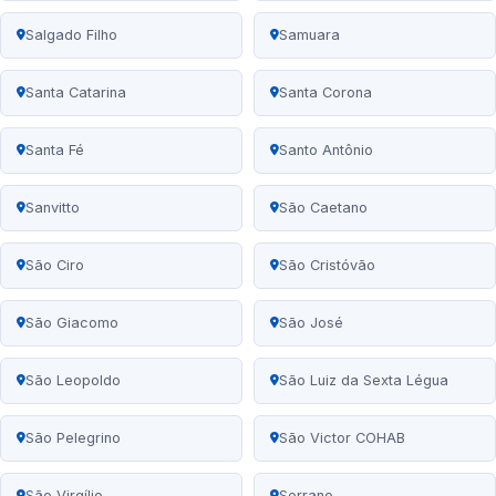
Salgado Filho
Samuara
Santa Catarina
Santa Corona
Santa Fé
Santo Antônio
Sanvitto
São Caetano
São Ciro
São Cristóvão
São Giacomo
São José
São Leopoldo
São Luiz da Sexta Légua
São Pelegrino
São Victor COHAB
São Virgílio
Serrano