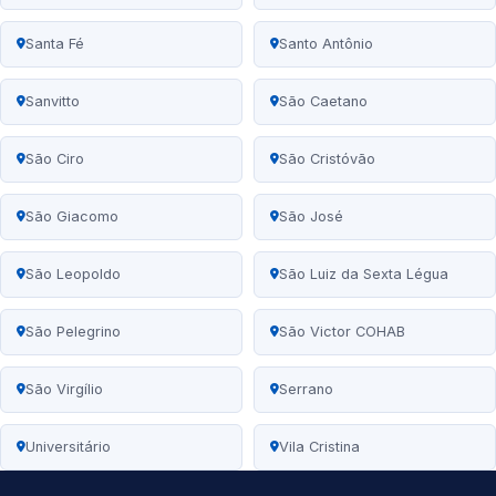
Santa Fé
Santo Antônio
Sanvitto
São Caetano
São Ciro
São Cristóvão
São Giacomo
São José
São Leopoldo
São Luiz da Sexta Légua
São Pelegrino
São Victor COHAB
São Virgílio
Serrano
Universitário
Vila Cristina