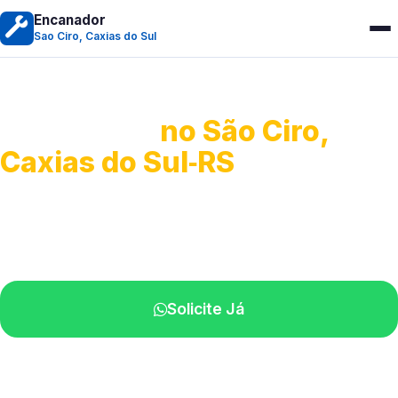
Encanador
Sao Ciro, Caxias do Sul
Encanador
no São Ciro,
Caxias do Sul‑RS
Serviços hidráulicos em geral.
Profissionais perto de você.
Solicite Já