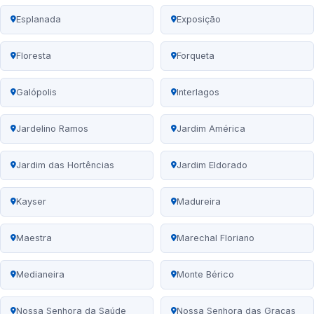
Esplanada
Exposição
Floresta
Forqueta
Galópolis
Interlagos
Jardelino Ramos
Jardim América
Jardim das Hortências
Jardim Eldorado
Kayser
Madureira
Maestra
Marechal Floriano
Medianeira
Monte Bérico
Nossa Senhora da Saúde
Nossa Senhora das Graças