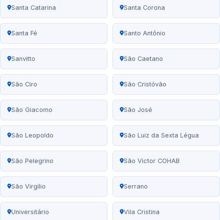
Santa Catarina
Santa Corona
Santa Fé
Santo Antônio
Sanvitto
São Caetano
São Ciro
São Cristóvão
São Giacomo
São José
São Leopoldo
São Luiz da Sexta Légua
São Pelegrino
São Victor COHAB
São Virgílio
Serrano
Universitário
Vila Cristina