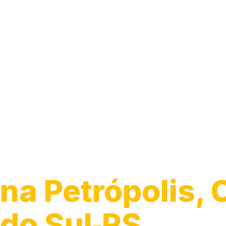
Encanador
na Petrópolis, 
do Sul‑RS