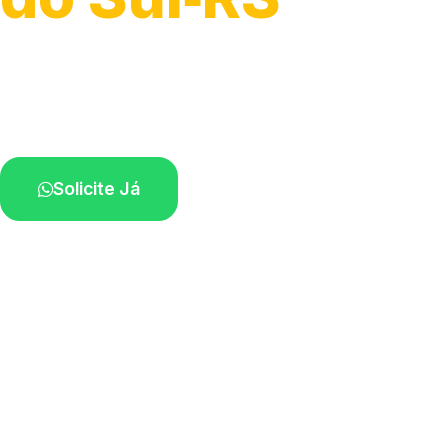
Serviços hidráulicos em geral.
Profissionais perto de você.
Solicite Já