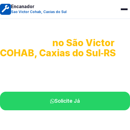
Encanador
Sao Victor Cohab, Caxias do Sul
Encanador
no São Victor
COHAB, Caxias do Sul‑RS
Serviços hidráulicos em geral.
Profissionais perto de você.
Solicite Já