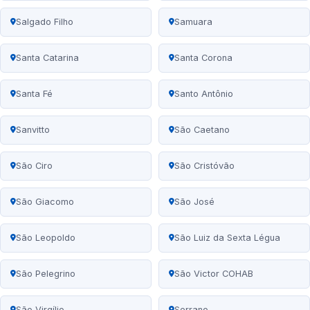
Salgado Filho
Samuara
Santa Catarina
Santa Corona
Santa Fé
Santo Antônio
Sanvitto
São Caetano
São Ciro
São Cristóvão
São Giacomo
São José
São Leopoldo
São Luiz da Sexta Légua
São Pelegrino
São Victor COHAB
São Virgílio
Serrano