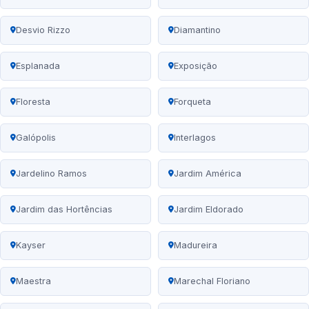
Desvio Rizzo
Diamantino
Esplanada
Exposição
Floresta
Forqueta
Galópolis
Interlagos
Jardelino Ramos
Jardim América
Jardim das Hortências
Jardim Eldorado
Kayser
Madureira
Maestra
Marechal Floriano